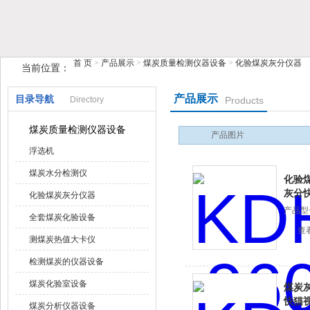
首 页
>
产品展示
>
煤炭质量检测仪器设备
>
化验煤炭灰分仪器
当前位置：
鹤壁市快猫视频网站入口仪器仪表有限公司
产品展示
目录导航
Directory
Products
煤炭质量检测仪器设备
产品图片
浮选机
煤炭水分检测仪
化验煤
灰分
化验煤炭灰分仪器
产品型号
全套煤炭化验设备
查
测煤炭热值大卡仪
检测煤炭的仪器设备
煤炭化验室设备
煤炭灰
快猫
煤炭分析仪器设备