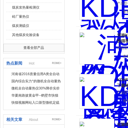
产品型号
煤炭发热量检测仪
查
砖厂量热仪
煤炭测硫仪
其他煤炭化验设备
河南K
快猫
查看全部产品
产品型号
查
热点新闻
Hot
ROME+
河南省2016质量信用A类全自动
KDH
量热仪
国内综合实力*的微机全自动量热
下载
仪制造企业
微机全自动量热仪30%降价实价
产品型号
出售
华夏南路披黄金甲--鹤壁市快猫
查
视频网站入口仪器仪表有限公司
快猫视频网站入口新型微机定硫
仪 已步入市场
相关文章
About
ROME+
化验