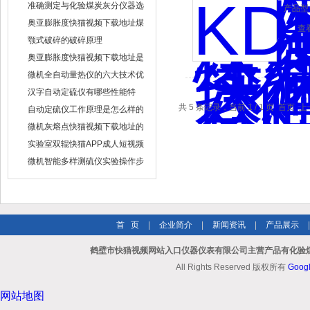
准确测定与化验煤炭灰分仪器选
产品型号
购的几大关键因素
奥亚膨胀度快猫视频下载地址煤
查
笔的制作
颚式破碎的破碎原理
奥亚膨胀度快猫视频下载地址是
常用的煤炭化验设备之一
微机全自动量热仪的六大技术优
势与应用特点
汉字自动定硫仪有哪些性能特
点？
共 5 条记录，当前 1 / 1 页 
自动定硫仪工作原理是怎么样的
微机灰熔点快猫视频下载地址的
使用要点
实验室双辊快猫APP成人短视频
的结构特点
微机智能多样测硫仪实验操作步
骤
首 页
|
企业简介
|
新闻资讯
|
产品展示
鹤壁市快猫视频网站入口仪器仪表有限公司主营产品有化验煤
All Rights Reserved 版权所有
Goog
网站地图