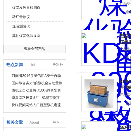
产品型号
煤炭发热量检测仪
查
砖厂量热仪
煤炭测硫仪
其他煤炭化验设备
型煤
煤炭
查看全部产品
产品型号
查
热点新闻
Hot
ROME+
河南省2016质量信用A类全自动
KDS
量热仪
国内综合实力*的微机全自动量热
炭化
仪制造企业
微机全自动量热仪30%降价实价
产品型号
出售
华夏南路披黄金甲--鹤壁市快猫
查
视频网站入口仪器仪表有限公司
快猫视频网站入口新型微机定硫
仪 已步入市场
相关文章
About
ROME+
煤炭