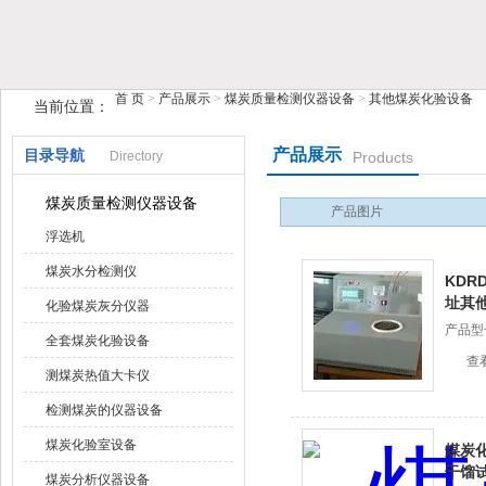
首 页
>
产品展示
>
煤炭质量检测仪器设备
>
其他煤炭化验设备
当前位置：
鹤壁市快猫视频网站入口仪器仪表有限公司
产品展示
目录导航
Directory
Products
煤炭质量检测仪器设备
产品图片
浮选机
煤炭水分检测仪
KDR
址其
化验煤炭灰分仪器
产品型号
全套煤炭化验设备
查
测煤炭热值大卡仪
检测煤炭的仪器设备
煤炭化验室设备
煤炭化
干馏
煤炭分析仪器设备