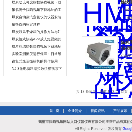
性快
煤炭哈氏可麿指数快猫视频下载
地址工作原理与工作条件
产品型号
氟氯离子快猫视频下载地址的工
作原理
煤炭自动蒸汽定氮仪的仪器安装
查
量热仪的标定过程
煤炭鼓风干燥箱的操作方法与注
意要点
煤炭辊式快猫APP成人短视频的
煤炭
设备结构
煤炭粘结指数快猫视频下载地址
猫视
的操作使用
实验室测硫仪运行保障：日常维
产品型号
护与故障预判
往复式煤炭振筛机的操作使用
查
NJ-3微电脑粘结指数快猫视频下
载地址实验步骤
共 18 条记录，当前 1 / 3 页 首
首 页
|
企业简介
|
新闻资讯
|
产品展示
鹤壁市快猫视频网站入口仪器仪表有限公司主营产品有其他煤
All Rights Reserved 版权所有
Goog