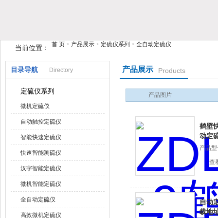
首 页
>
产品展示
>
定硫仪系列
>
全自动定硫仪
当前位置：
鹤壁市快猫视频网站入口仪器仪表有限公司
产品展示
目录导航
Directory
Products
定硫仪系列
产品图片
微机定硫仪
自动触控定硫仪
鹤壁
动定
智能快速定硫仪
产品型号
快速智能测硫仪
查
汉字智能定硫仪
微机智能定硫仪
全自动定硫仪
自动
载地
高效微机定硫仪