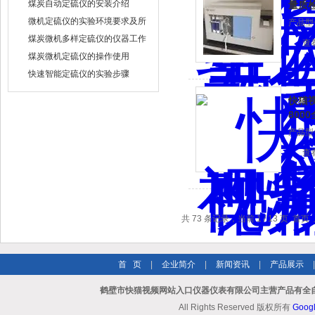
煤炭自动定硫仪的安装介绍
量质
微机定硫仪的实验环境要求及所
产品型号
需材料
煤炭微机多样定硫仪的仪器工作
查
流程
煤炭微机定硫仪的操作使用
快速智能定硫仪的实验步骤
快猫视
800
产品型号
查
共 73 条记录，当前 1 / 13 页 
首 页
|
企业简介
|
新闻资讯
|
产品展示
鹤壁市快猫视频网站入口仪器仪表有限公司主营产品有全自
All Rights Reserved 版权所有
Goog