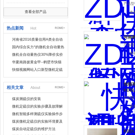
产品型号
查看全部产品
查
热点新闻
Hot
ROME+
河南
河南省2016质量信用A类全自动
产品型号
量热仪
国内综合实力*的微机全自动量热
仪制造企业
查
微机全自动量热仪30%降价实价
出售
华夏南路披黄金甲--鹤壁市快猫
视频网站入口仪器仪表有限公司
快猫视频网站入口新型微机定硫
仪 已步入市场
快猫
相关文章
About
ROME+
KDD
产品型号
煤炭测硫仪的安装
微机定硫仪的实验步骤及故障解
查
决
微机智能多样测硫仪实验操作步
骤
煤炭微机定硫仪的实验环境要及
所需材料
煤炭自动定硫仪的维护方法
KDD